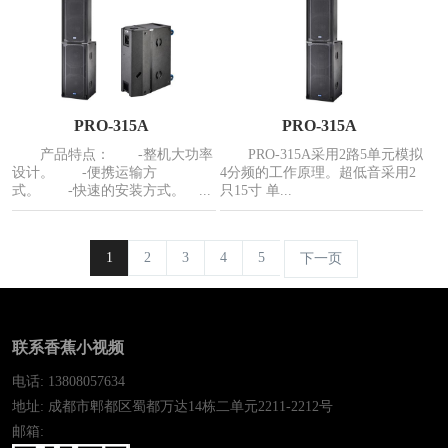
PRO-315A
PRO-315A
产品特点： -整机大功率
PRO-315A采用2路5单元模拟
设计。 -便携运输方
4分频的工作原理。超低音采用2
式。 -快速的安装方式。 ...
只15寸 单...
1
2
3
4
5
下一页
联系香蕉小视频
电话: 13808057634
地址: 成都市郫都区蜀都万达14栋二单元2211-2212号
邮箱: