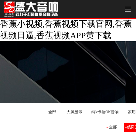
香蕉小视频,香蕉视频下载官网,香蕉
视频日逼,香蕉视频APP黄下载
全部
大屏显示
纯k卡拉OK音响
家用
全部
线阵